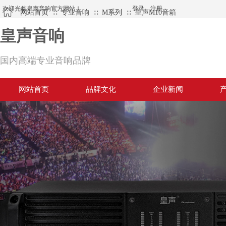
欢迎光临皇声音响官方网站！
登录
|
注册
网站首页
专业音响
M系列
皇声M10音箱
∷
∷
∷
皇声音响
国内高端专业音响品牌
网站首页
品牌文化
企业新闻