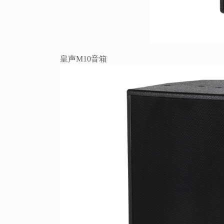
皇声M10音箱