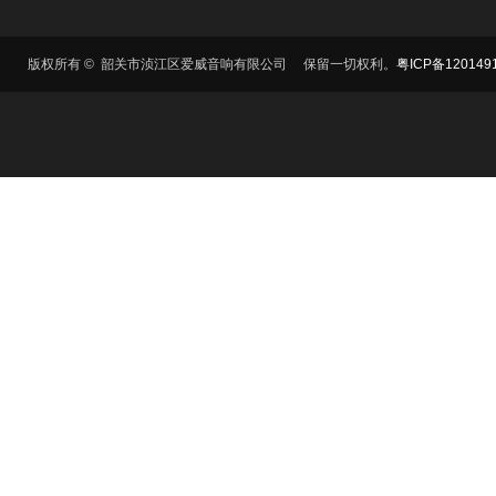
​版权所有 © 韶关市浈江区爱威音响有限公司 保留一切权利。
粤ICP备120149