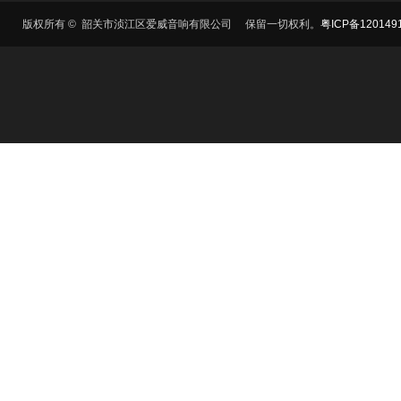
​版权所有 © 韶关市浈江区爱威音响有限公司 保留一切权利。
粤ICP备120149