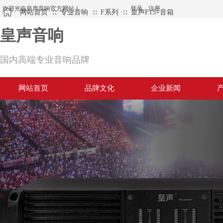
欢迎光临皇声音响官方网站！
登录
|
注册
网站首页
专业音响
F系列
皇声F15+音箱
∷
∷
∷
皇声音响
国内高端专业音响品牌
网站首页
品牌文化
企业新闻