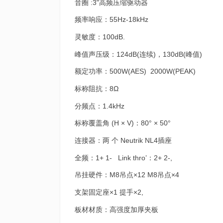
音圈 :3"高频压缩驱动器
频率响应：55Hz-18kHz
灵敏度：100dB.
峰值声压级：124dB(连续)，130dB(峰值)
额定功率：500W(AES) 2000W(PEAK)
标称阻抗：8Ω
分频点：1.4kHz
标称覆盖角 (H × V)：80° × 50°
连接器：两 个 Neutrik NL4插座
全频：1+ 1- Link thro’：2+ 2-,
吊挂硬件：M8吊点×12 M8吊点×4
支架固定座×1 提手×2,
板材材质：高强度加厚夹板