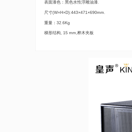
表面漆色：黑色水性浮雕油漆.
尺寸(W×H×D):443×471×690mm.
重量：32.6Kg
梯形结构, 15 mm,桦木夹板