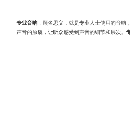
专业音响
，顾名思义，就是专业人士使用的音响
声音的原貌，让听众感受到声音的细节和层次。
音源
：指提供声音信号的设备，如CD机、MP3播
前级
：指对声音信号进行预处理的设备，如调音
后级
：指对声音信号进行放大的设备，如功放、
扬声器
：指将声音信号转换为声波的设备，如喇