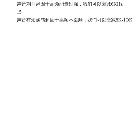
声音刺耳起因于高频能量过强，我们可以衰减6KHz
15
声音有烦躁感起因于高频不柔顺，我们可以衰减8K-1OK
16
声音发毛起因于超高频能量过强，我们可以衰减12K-16K
17
感觉高、中、低频脱节起因于分频频率附近的频段衰减
18
感觉话筒和伴奏音乐结合不好起因于：①话筒和音乐的
效果器 预延时时间
19