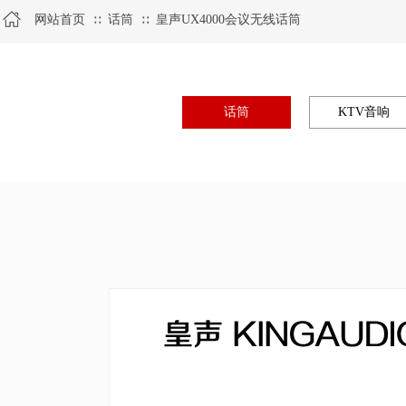
网站首页
话筒
皇声UX4000会议无线话筒
∷
∷
话筒
KTV音响