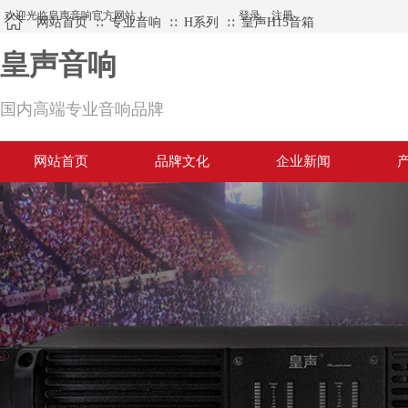
欢迎光临皇声音响官方网站！
登录
|
注册
网站首页
专业音响
H系列
皇声H15音箱
∷
∷
∷
皇声音响
国内高端专业音响品牌
网站首页
品牌文化
企业新闻